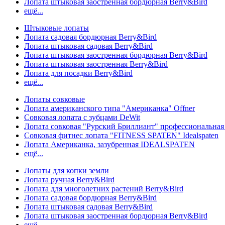
Лопата штыковая заостренная бордюрная Berry&Bird
ещё...
Штыковые лопаты
Лопата садовая бордюрная Berry&Bird
Лопата штыковая садовая Berry&Bird
Лопата штыковая заостренная бордюрная Berry&Bird
Лопата штыковая заостренная Berry&Bird
Лопата для посадки Berry&Bird
ещё...
Лопаты совковые
Лопата американского типа "Американка" Offner
Совковая лопата с зубцами DeWit
Лопата совковая "Рурский Бриллиант" профессиональн
Совковая фитнес лопата "FITNESS SPATEN" Idealspaten
Лопата Американка, зазубренная IDEALSPATEN
ещё...
Лопаты для копки земли
Лопата ручная Berry&Bird
Лопата для многолетних растений Berry&Bird
Лопата садовая бордюрная Berry&Bird
Лопата штыковая садовая Berry&Bird
Лопата штыковая заостренная бордюрная Berry&Bird
ещё...