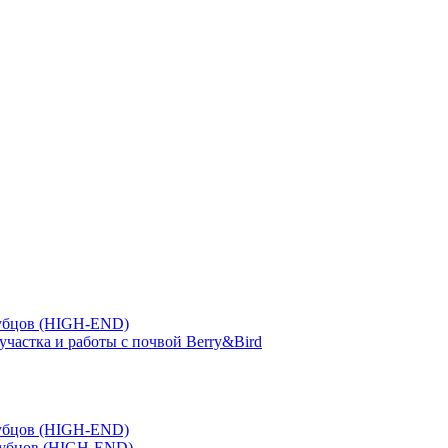
зубцов (HIGH-END)
участка и работы с почвой Berry&Bird
зубцов (HIGH-END)
зубцов (HIGH-END)