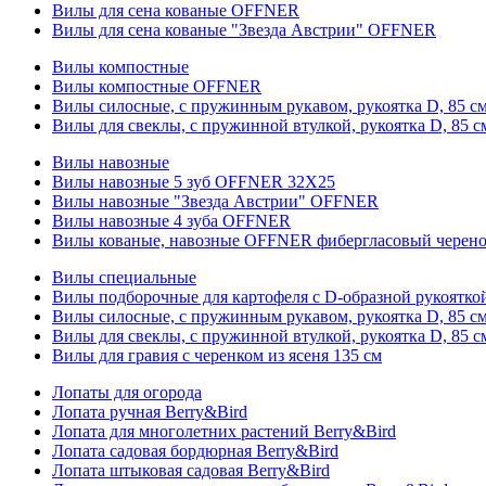
Вилы для сена кованые OFFNER
Вилы для сена кованые "Звезда Австрии" OFFNER
Вилы компостные
Вилы компостные OFFNER
Вилы силосные, с пружинным рукавом, рукоятка D, 85 см
Вилы для свеклы, с пружинной втулкой, рукоятка D, 85 с
Вилы навозные
Вилы навозные 5 зуб OFFNER 32X25
Вилы навозные "Звезда Австрии" OFFNER
Вилы навозные 4 зуба OFFNER
Вилы кованые, навозные OFFNER фибергласовый черен
Вилы специальные
Вилы подборочные для картофеля с D-образной рукоятк
Вилы силосные, с пружинным рукавом, рукоятка D, 85 см
Вилы для свеклы, с пружинной втулкой, рукоятка D, 85 с
Вилы для гравия с черенком из ясеня 135 см
Лопаты для огорода
Лопата ручная Berry&Bird
Лопата для многолетних растений Berry&Bird
Лопата садовая бордюрная Berry&Bird
Лопата штыковая садовая Berry&Bird