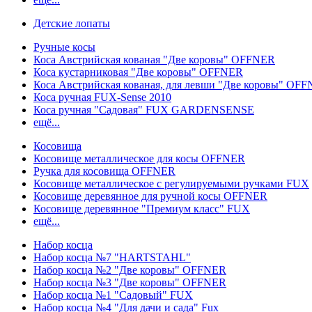
Детские лопаты
Ручные косы
Коса Австрийская кованая "Две коровы" OFFNER
Коса кустарниковая "Две коровы" OFFNER
Коса Австрийская кованая, для левши "Две коровы" OF
Коса ручная FUX-Sense 2010
Коса ручная "Садовая" FUX GARDENSENSE
ещё...
Косовища
Косовище металлическое для косы OFFNER
Ручка для косовища OFFNER
Косовище металлическое с регулируемыми ручками FUX
Косовище деревянное для ручной косы OFFNER
Косовище деревянное "Премиум класс" FUX
ещё...
Набор косца
Набор косца №7 "HARTSTAHL"
Набор косца №2 "Две коровы" OFFNER
Набор косца №3 "Две коровы" OFFNER
Набор косца №1 "Садовый" FUX
Набор косца №4 "Для дачи и сада" Fux