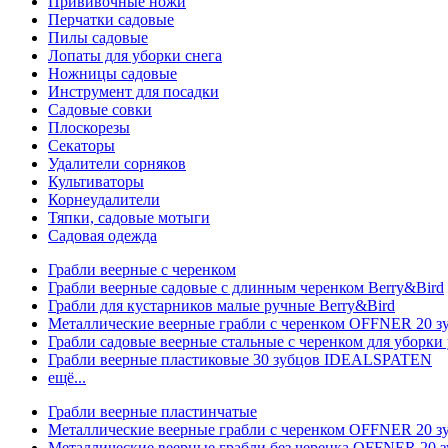
Прививочные ножи
Перчатки садовые
Пилы садовые
Лопаты для уборки снега
Ножницы садовые
Инструмент для посадки
Садовые совки
Плоскорезы
Секаторы
Удалители сорняков
Культиваторы
Корнеудалители
Тяпки, садовые мотыги
Садовая одежда
Грабли веерные с черенком
Грабли веерные садовые с длинным черенком Berry&Bird
Грабли для кустарников малые ручные Berry&Bird
Металлические веерные грабли с черенком OFFNER 20 
Грабли садовые веерные стальные с черенком для уборки 
Грабли веерные пластиковые 30 зубцов IDEALSPATEN
ещё...
Грабли веерные пластинчатые
Металлические веерные грабли с черенком OFFNER 20 
Металлические веерные грабли без черенка OFFNER 20 