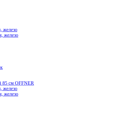
, железо
м, железо
ок
ой 85 см OFFNER
, железо
м, железо