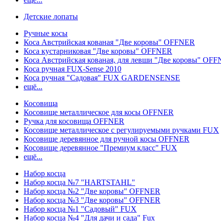
Детские лопаты
Ручные косы
Коса Австрийская кованая "Две коровы" OFFNER
Коса кустарниковая "Две коровы" OFFNER
Коса Австрийская кованая, для левши "Две коровы" OF
Коса ручная FUX-Sense 2010
Коса ручная "Садовая" FUX GARDENSENSE
ещё...
Косовища
Косовище металлическое для косы OFFNER
Ручка для косовища OFFNER
Косовище металлическое с регулируемыми ручками FUX
Косовище деревянное для ручной косы OFFNER
Косовище деревянное "Премиум класс" FUX
ещё...
Набор косца
Набор косца №7 "HARTSTAHL"
Набор косца №2 "Две коровы" OFFNER
Набор косца №3 "Две коровы" OFFNER
Набор косца №1 "Садовый" FUX
Набор косца №4 "Для дачи и сада" Fux