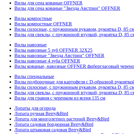
Вилы для сена кованые OFFNER
Вилы для сена кованые "Звезда Австрии" OFFNER
Вилы компостные
Вилы компостные OFFNER
Вилы силосные, с пружинным рукавом, рукоятка D, 85 см
Вилы для свеклы, с пружинной втулкой, рукоятка D, 85 с
Вилы навозные
Вилы навозные 5 зуб OFFNER 32X25
Вилы навозные "Звезда Австрии" OFFNER
Вилы навозные 4 зуба OFFNER
Вилы кованые, навозные OFFNER фибергласовый черен
Вилы специальные
Вилы подборочные для картофеля с D-образной рукоятк
Вилы силосные, с пружинным рукавом, рукоятка D, 85 см
Вилы для свеклы, с пружинной втулкой, рукоятка D, 85 с
Вилы для гравия с черенком из ясеня 135 см
Лопаты для огорода
Лопата ручная Berry&Bird
Лопата для многолетних растений Berry&Bird
Лопата садовая бордюрная Berry&Bird
Лопата штыковая садовая Berry&Bird