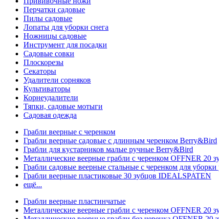
Прививочные ножи
Перчатки садовые
Пилы садовые
Лопаты для уборки снега
Ножницы садовые
Инструмент для посадки
Садовые совки
Плоскорезы
Секаторы
Удалители сорняков
Культиваторы
Корнеудалители
Тяпки, садовые мотыги
Садовая одежда
Грабли веерные с черенком
Грабли веерные садовые с длинным черенком Berry&Bird
Грабли для кустарников малые ручные Berry&Bird
Металлические веерные грабли с черенком OFFNER 20 
Грабли садовые веерные стальные с черенком для уборки 
Грабли веерные пластиковые 30 зубцов IDEALSPATEN
ещё...
Грабли веерные пластинчатые
Металлические веерные грабли с черенком OFFNER 20 
Металлические веерные грабли без черенка OFFNER 20 