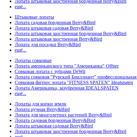
Лопата штыковая заостренная бордюрная Berry&Bird
ещё...
Штыковые лопаты
Лопата садовая бордюрная Berry&Bird
Лопата штыковая садовая Berry&Bird
Лопата штыковая заостренная бордюрная Berry&Bird
Лопата штыковая заостренная Berry&Bird
Лопата для посадки Berry&Bird
ещё...
Лопаты совковые
Лопата американского типа "Американка" Offner
Совковая лопата с зубцами DeWit
Лопата совковая "Рурский Бриллиант" профессиональн
Совковая фитнес лопата "FITNESS SPATEN" Idealspaten
Лопата Американка, зазубренная IDEALSPATEN
ещё...
Лопаты для копки земли
Лопата ручная Berry&Bird
Лопата для многолетних растений Berry&Bird
Лопата садовая бордюрная Berry&Bird
Лопата штыковая садовая Berry&Bird
Лопата штыковая заостренная бордюрная Berry&Bird
ещё...