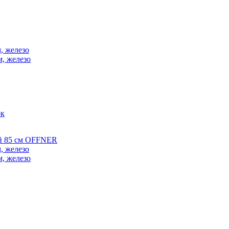
, железо
м, железо
ок
ой 85 см OFFNER
, железо
м, железо