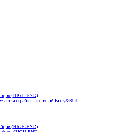
зубцов (HIGH-END)
участка и работы с почвой Berry&Bird
зубцов (HIGH-END)
зубцов (HIGH-END)