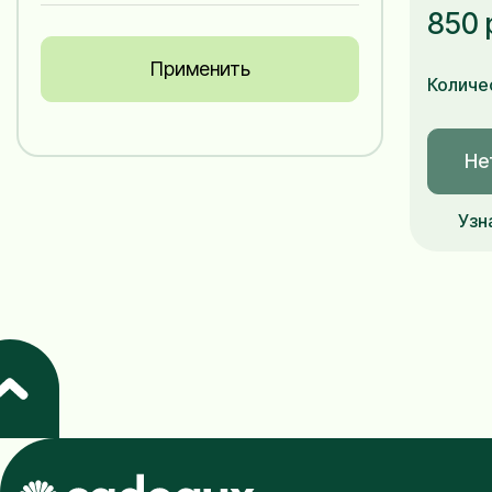
850 
Применить
Количе
Не
Узн