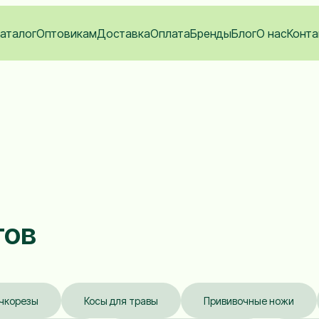
аталог
Оптовикам
Доставка
Оплата
Бренды
Блог
О нас
Конта
тов
чкорезы
Косы для травы
Прививочные ножи