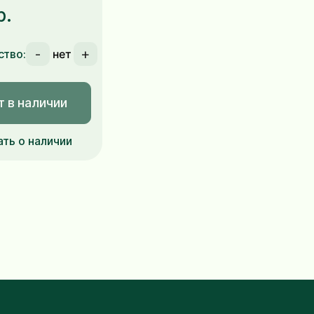
р.
-
+
ство:
т в наличии
ать о наличии