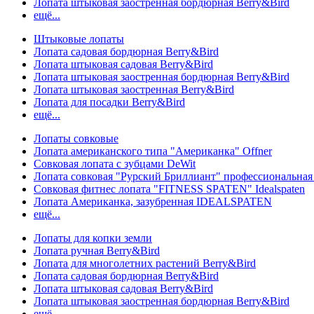
Лопата штыковая заостренная бордюрная Berry&Bird
ещё...
Штыковые лопаты
Лопата садовая бордюрная Berry&Bird
Лопата штыковая садовая Berry&Bird
Лопата штыковая заостренная бордюрная Berry&Bird
Лопата штыковая заостренная Berry&Bird
Лопата для посадки Berry&Bird
ещё...
Лопаты совковые
Лопата американского типа "Американка" Offner
Совковая лопата с зубцами DeWit
Лопата совковая "Рурский Бриллиант" профессиональн
Совковая фитнес лопата "FITNESS SPATEN" Idealspaten
Лопата Американка, зазубренная IDEALSPATEN
ещё...
Лопаты для копки земли
Лопата ручная Berry&Bird
Лопата для многолетних растений Berry&Bird
Лопата садовая бордюрная Berry&Bird
Лопата штыковая садовая Berry&Bird
Лопата штыковая заостренная бордюрная Berry&Bird
ещё...