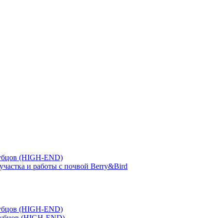
зубцов (HIGH-END)
участка и работы с почвой Berry&Bird
зубцов (HIGH-END)
зубцов (HIGH-END)