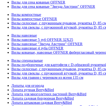
Вилы для сена кованые OFFNER
Вилы для сена кованые "Звезда Австрии" OFFNER
Вилы компостные
Вилы компостные OFFNER
Вилы силосные, с пружинным рукавом, рукоятка D, 85 см
Вилы для свеклы, с пружинной втулкой, рукоятка D, 85 с
Вилы навозные
Вилы навозные 5 зуб OFFNER 32X25
Вилы навозные "Звезда Австрии" OFFNER
Вилы навозные 4 зуба OFFNER
Вилы кованые, навозные OFFNER фибергласовый черен
Вилы специальные
Вилы подборочные для картофеля с D-образной рукоятк
Вилы силосные, с пружинным рукавом, рукоятка D, 85 см
Вилы для свеклы, с пружинной втулкой, рукоятка D, 85 с
Вилы для гравия с черенком из ясеня 135 см
Лопаты для огорода
Лопата ручная Berry&Bird
Лопата для многолетних растений Berry&Bird
Лопата садовая бордюрная Berry&Bird
Лопата штыковая садовая Berry&Bird