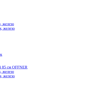
, железо
м, железо
ок
ой 85 см OFFNER
, железо
м, железо