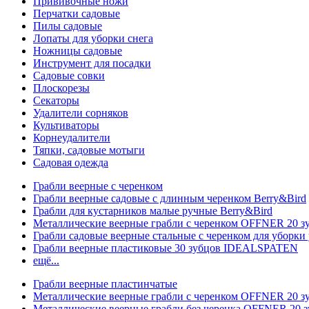
Прививочные ножи
Перчатки садовые
Пилы садовые
Лопаты для уборки снега
Ножницы садовые
Инструмент для посадки
Садовые совки
Плоскорезы
Секаторы
Удалители сорняков
Культиваторы
Корнеудалители
Тяпки, садовые мотыги
Садовая одежда
Грабли веерные с черенком
Грабли веерные садовые с длинным черенком Berry&Bird
Грабли для кустарников малые ручные Berry&Bird
Металлические веерные грабли с черенком OFFNER 20 
Грабли садовые веерные стальные с черенком для уборки 
Грабли веерные пластиковые 30 зубцов IDEALSPATEN
ещё...
Грабли веерные пластинчатые
Металлические веерные грабли с черенком OFFNER 20 
Металлические веерные грабли без черенка OFFNER 20 