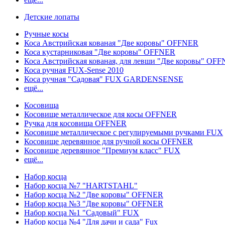
Детские лопаты
Ручные косы
Коса Австрийская кованая "Две коровы" OFFNER
Коса кустарниковая "Две коровы" OFFNER
Коса Австрийская кованая, для левши "Две коровы" OF
Коса ручная FUX-Sense 2010
Коса ручная "Садовая" FUX GARDENSENSE
ещё...
Косовища
Косовище металлическое для косы OFFNER
Ручка для косовища OFFNER
Косовище металлическое с регулируемыми ручками FUX
Косовище деревянное для ручной косы OFFNER
Косовище деревянное "Премиум класс" FUX
ещё...
Набор косца
Набор косца №7 "HARTSTAHL"
Набор косца №2 "Две коровы" OFFNER
Набор косца №3 "Две коровы" OFFNER
Набор косца №1 "Садовый" FUX
Набор косца №4 "Для дачи и сада" Fux