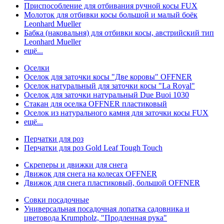
Приспособление для отбивания ручной косы FUX
Молоток для отбивки косы большой и малый боёк
Leonhard Mueller
Бабка (наковальня) для отбивки косы, австрийский тип
Leonhard Mueller
ещё...
Оселки
Оселок для заточки косы "Две коровы" OFFNER
Оселок натуральный для заточки косы "La Royal"
Оселок для заточки натуральный Due Buoi 1030
Стакан для оселка OFFNER пластиковый
Оселок из натурального камня для заточки косы FUX
ещё...
Перчатки для роз
Перчатки для роз Gold Leaf Tough Touch
Скреперы и движки для снега
Движок для снега на колесах OFFNER
Движок для снега пластиковый, большой OFFNER
Совки посадочные
Универсальная посадочная лопатка садовника и
цветовода Krumpholz, "Продленная рука"