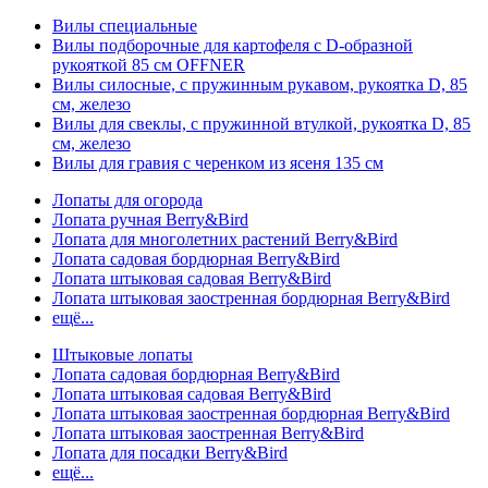
Вилы специальные
Вилы подборочные для картофеля с D-образной
рукояткой 85 см OFFNER
Вилы силосные, с пружинным рукавом, рукоятка D, 85
см, железо
Вилы для свеклы, с пружинной втулкой, рукоятка D, 85
см, железо
Вилы для гравия с черенком из ясеня 135 см
Лопаты для огорода
Лопата ручная Berry&Bird
Лопата для многолетних растений Berry&Bird
Лопата садовая бордюрная Berry&Bird
Лопата штыковая садовая Berry&Bird
Лопата штыковая заостренная бордюрная Berry&Bird
ещё...
Штыковые лопаты
Лопата садовая бордюрная Berry&Bird
Лопата штыковая садовая Berry&Bird
Лопата штыковая заостренная бордюрная Berry&Bird
Лопата штыковая заостренная Berry&Bird
Лопата для посадки Berry&Bird
ещё...