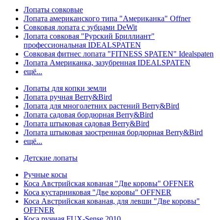
Лопаты совковые
Лопата американского типа "Американка" Offner
Совковая лопата с зубцами DeWit
Лопата совковая "Рурский Бриллиант"
профессиональная IDEALSPATEN
Совковая фитнес лопата "FITNESS SPATEN" Idealspaten
Лопата Американка, зазубренная IDEALSPATEN
ещё...
Лопаты для копки земли
Лопата ручная Berry&Bird
Лопата для многолетних растений Berry&Bird
Лопата садовая бордюрная Berry&Bird
Лопата штыковая садовая Berry&Bird
Лопата штыковая заостренная бордюрная Berry&Bird
ещё...
Детские лопаты
Ручные косы
Коса Австрийская кованая "Две коровы" OFFNER
Коса кустарниковая "Две коровы" OFFNER
Коса Австрийская кованая, для левши "Две коровы"
OFFNER
Коса ручная FUX-Sense 2010