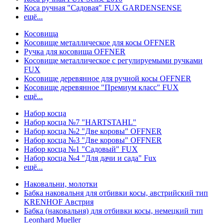
Коса ручная "Садовая" FUX GARDENSENSE
ещё...
Косовища
Косовище металлическое для косы OFFNER
Ручка для косовища OFFNER
Косовище металлическое с регулируемыми ручками
FUX
Косовище деревянное для ручной косы OFFNER
Косовище деревянное "Премиум класс" FUX
ещё...
Набор косца
Набор косца №7 "HARTSTAHL"
Набор косца №2 "Две коровы" OFFNER
Набор косца №3 "Две коровы" OFFNER
Набор косца №1 "Садовый" FUX
Набор косца №4 "Для дачи и сада" Fux
ещё...
Наковальни, молотки
Бабка наковальня для отбивки косы, австрийский тип
KRENHOF Австрия
Бабка (наковальня) для отбивки косы, немецкий тип
Leonhard Mueller