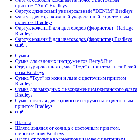
принтом "Ann" Bradleys
Фартук джинсовый универсальный "DENIM" Bradleys
Фартук для сада кожаный укороченный с цветочным
принтом Bradleys
Фартук кожаный для цветоводов (флористов) "Heritage"
Bradleys
Фартук кожаный для цветоводов (флористов) Bradleys
ещё...
Сумки
Сумка для садовых инструментов Berry&Bird
Структурированная сумка "Тоут" с принтом английской
розы Bradleys
Сумка "Тоут" из кожи и льна с цветочным принтом
Bradleys
Сумка для выходных с изображением британского флага
Bradleys
Сумка поясная для садового инструмента с цветочным
принтом Bradleys
ещё...
Шляпы
Шляпа льняная от солнца с цветочным принтом,
широкие поля Bradleys
Шляпа от солнца водонепроницаемая с цветочным