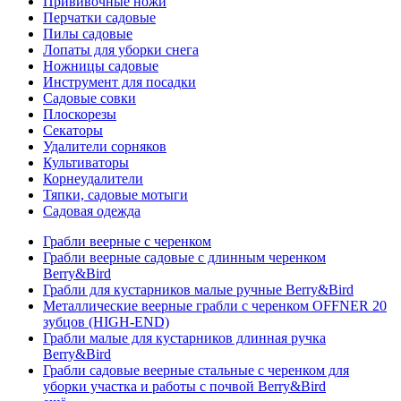
Прививочные ножи
Перчатки садовые
Пилы садовые
Лопаты для уборки снега
Ножницы садовые
Инструмент для посадки
Садовые совки
Плоскорезы
Секаторы
Удалители сорняков
Культиваторы
Корнеудалители
Тяпки, садовые мотыги
Садовая одежда
Грабли веерные с черенком
Грабли веерные садовые с длинным черенком
Berry&Bird
Грабли для кустарников малые ручные Berry&Bird
Металлические веерные грабли с черенком OFFNER 20
зубцов (HIGH-END)
Грабли малые для кустарников длинная ручка
Berry&Bird
Грабли садовые веерные стальные с черенком для
уборки участка и работы с почвой Berry&Bird