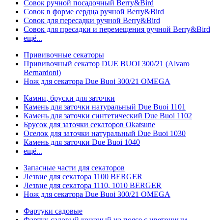
Совок ручной посадочный Berry&Bird
Совок в форме сердца ручной Berry&Bird
Совок для пересадки ручной Berry&Bird
Совок для пресадки и перемещения ручной Berry&Bird
ещё...
Прививочные секаторы
Прививочный секатор DUE BUOI 300/21 (Alvaro
Bernardoni)
Нож для секатора Due Buoi 300/21 OMEGA
Камни, бруски для заточки
Камень для заточки натуральный Due Buoi 1101
Камень для заточки синтетический Due Buoi 1102
Брусок для заточки секаторов Okatsune
Оселок для заточки натуральный Due Buoi 1030
Камень для заточки Due Buoi 1040
ещё...
Запасные части для секаторов
Лезвие для секатора 1100 BERGER
Лезвие для секатора 1110, 1010 BERGER
Нож для секатора Due Buoi 300/21 OMEGA
Фартуки садовые
Фартук садовый кожаный на поясе с цветочным