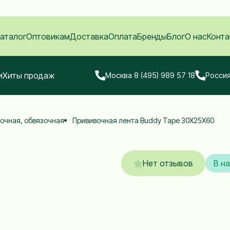
аталог
Оптовикам
Доставка
Оплата
Бренды
Блог
О нас
Конта
и
Хиты продаж
Москва 8 (495) 989 57 18
Россия
очная, обвязочная
Прививочная лента Buddy Tape 30Х25Х60
Нет отзывов
В н