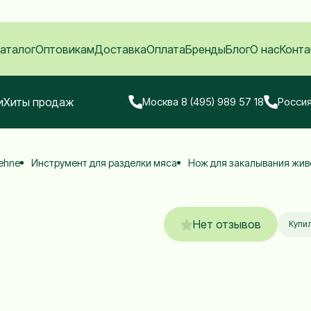
аталог
Оптовикам
Доставка
Оплата
Бренды
Блог
О нас
Конта
и
Хиты продаж
Москва 8 (495) 989 57 18
Россия
oehne
Инструмент для разделки мяса
Нож для закалывания живо
Нет отзывов
Купил