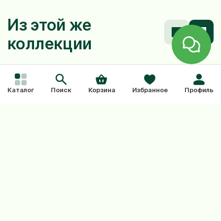
Из этой же
коллекции
Каталог
Поиск
Корзина
Избранное
Профиль
Секатор Okatsune 103, Япония,
Секато
противоскользящие рукоятки,