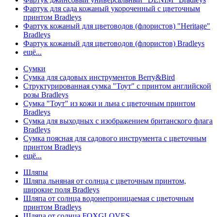
Фартук для сада кожаный укороченный с цветочным
принтом Bradleys
Фартук кожаный для цветоводов (флористов) "Heritage"
Bradleys
Фартук кожаный для цветоводов (флористов) Bradleys
ещё...
Сумки
Сумка для садовых инструментов Berry&Bird
Структурированная сумка "Тоут" с принтом английской
розы Bradleys
Сумка "Тоут" из кожи и льна с цветочным принтом
Bradleys
Сумка для выходных с изображением британского флага
Bradleys
Сумка поясная для садового инструмента с цветочным
принтом Bradleys
ещё...
Шляпы
Шляпа льняная от солнца с цветочным принтом,
широкие поля Bradleys
Шляпа от солнца водонепроницаемая с цветочным
принтом Bradleys
Шляпа от солнца FOXGLOVES