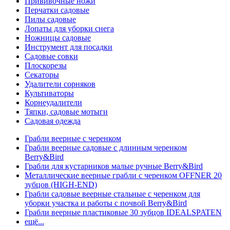
Прививочные ножи
Перчатки садовые
Пилы садовые
Лопаты для уборки снега
Ножницы садовые
Инструмент для посадки
Садовые совки
Плоскорезы
Секаторы
Удалители сорняков
Культиваторы
Корнеудалители
Тяпки, садовые мотыги
Садовая одежда
Грабли веерные с черенком
Грабли веерные садовые с длинным черенком
Berry&Bird
Грабли для кустарников малые ручные Berry&Bird
Металлические веерные грабли с черенком OFFNER 20
зубцов (HIGH-END)
Грабли садовые веерные стальные с черенком для
уборки участка и работы с почвой Berry&Bird
Грабли веерные пластиковые 30 зубцов IDEALSPATEN
ещё...