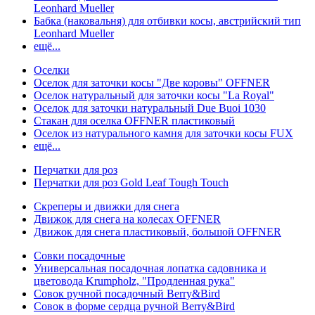
Leonhard Mueller
Бабка (наковальня) для отбивки косы, австрийский тип
Leonhard Mueller
ещё...
Оселки
Оселок для заточки косы "Две коровы" OFFNER
Оселок натуральный для заточки косы "La Royal"
Оселок для заточки натуральный Due Buoi 1030
Стакан для оселка OFFNER пластиковый
Оселок из натурального камня для заточки косы FUX
ещё...
Перчатки для роз
Перчатки для роз Gold Leaf Tough Touch
Скреперы и движки для снега
Движок для снега на колесах OFFNER
Движок для снега пластиковый, большой OFFNER
Совки посадочные
Универсальная посадочная лопатка садовника и
цветовода Krumpholz, "Продленная рука"
Совок ручной посадочный Berry&Bird
Совок в форме сердца ручной Berry&Bird