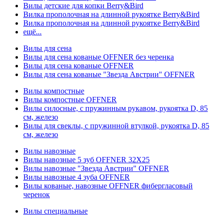
Вилы детские для копки Berry&Bird
Вилка прополочная на длинной рукоятке Berry&Bird
Вилка прополочная на длинной рукоятке Berry&Bird
ещё...
Вилы для сена
Вилы для сена кованые OFFNER без черенка
Вилы для сена кованые OFFNER
Вилы для сена кованые "Звезда Австрии" OFFNER
Вилы компостные
Вилы компостные OFFNER
Вилы силосные, с пружинным рукавом, рукоятка D, 85
см, железо
Вилы для свеклы, с пружинной втулкой, рукоятка D, 85
см, железо
Вилы навозные
Вилы навозные 5 зуб OFFNER 32X25
Вилы навозные "Звезда Австрии" OFFNER
Вилы навозные 4 зуба OFFNER
Вилы кованые, навозные OFFNER фибергласовый
черенок
Вилы специальные