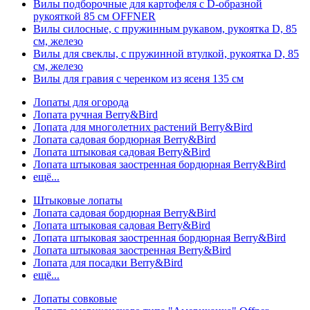
Вилы подборочные для картофеля с D-образной
рукояткой 85 см OFFNER
Вилы силосные, с пружинным рукавом, рукоятка D, 85
см, железо
Вилы для свеклы, с пружинной втулкой, рукоятка D, 85
см, железо
Вилы для гравия с черенком из ясеня 135 см
Лопаты для огорода
Лопата ручная Berry&Bird
Лопата для многолетних растений Berry&Bird
Лопата садовая бордюрная Berry&Bird
Лопата штыковая садовая Berry&Bird
Лопата штыковая заостренная бордюрная Berry&Bird
ещё...
Штыковые лопаты
Лопата садовая бордюрная Berry&Bird
Лопата штыковая садовая Berry&Bird
Лопата штыковая заостренная бордюрная Berry&Bird
Лопата штыковая заостренная Berry&Bird
Лопата для посадки Berry&Bird
ещё...
Лопаты совковые