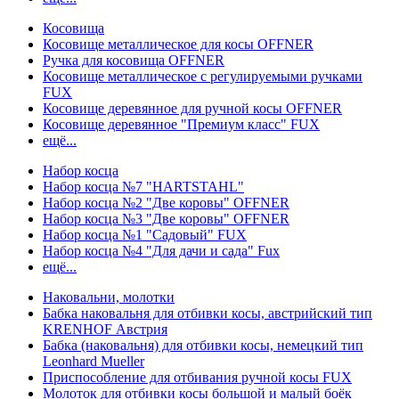
Косовища
Косовище металлическое для косы OFFNER
Ручка для косовища OFFNER
Косовище металлическое с регулируемыми ручками
FUX
Косовище деревянное для ручной косы OFFNER
Косовище деревянное "Премиум класс" FUX
ещё...
Набор косца
Набор косца №7 "HARTSTAHL"
Набор косца №2 "Две коровы" OFFNER
Набор косца №3 "Две коровы" OFFNER
Набор косца №1 "Садовый" FUX
Набор косца №4 "Для дачи и сада" Fux
ещё...
Наковальни, молотки
Бабка наковальня для отбивки косы, австрийский тип
KRENHOF Австрия
Бабка (наковальня) для отбивки косы, немецкий тип
Leonhard Mueller
Приспособление для отбивания ручной косы FUX
Молоток для отбивки косы большой и малый боёк