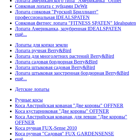
Лопата американского типа "Американка" Offner
Совковая лопата с зубцами DeWit
Лопата совковая "Рурский Бриллиант"
профессиональная IDEALSPATEN
Совковая фитнес лопата "FITNESS SPATEN" Idealspaten
Лопата Американка, зазубренная IDEALSPATEN
ещё...
Лопаты для копки земли
Лопата ручная Berry&Bird
Лопата для многолетних растений Berry&Bird
Лопата садовая бордюрная Berry&Bird
Лопата штыковая садовая Berry&Bird
Лопата штыковая заостренная бордюрная Berry&Bird
ещё...
Детские лопаты
Ручные косы
Коса Австрийская кованая "Две коровы" OFFNER
Коса кустарниковая "Две коровы" OFFNER
Коса Австрийская кованая, для левши "Две коровы"
OFFNER
Коса ручная FUX-Sense 2010
Коса ручная "Садовая" FUX GARDENSENSE
ещё...