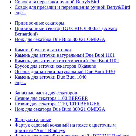
Совок для пересадки ручной Berry&Bird
Совок для пресадки и перемещения ручной Berry&Bird
ещё...
Прививочные секаторы
Прививочный секатор DUE BUOI 300/21 (Alvaro
Bernardoni)
Нож для секатора Due Buoi 300/21 OMEGA
Камни, бруски для заточки
Камень для заточки натуральный Due Buoi 1101
Камень для заточки синтетический Due Buoi 1102
Брусок для заточки секаторов Okatsune
Оселок для заточки натуральный Due Buoi 1030
Камень для заточки Due Buoi 1040
ещё...
Запасные части для секаторов
Лезвие для секатора 1100 BERGER
Лезвие для секатора 1110, 1010 BERGER
Нож для секатора Due Buoi 300/21 OMEGA
Фартуки садовые
Фартук садовый кожаный на поясе с цветочным
принтом "Ann" Bradleys
Фартук джинсовый универсальный "DENIM" Bradleys