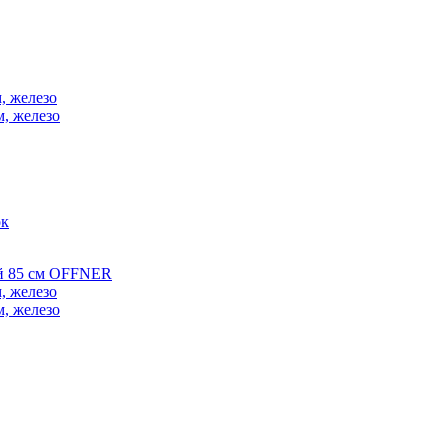
, железо
м, железо
ок
ой 85 см OFFNER
, железо
м, железо