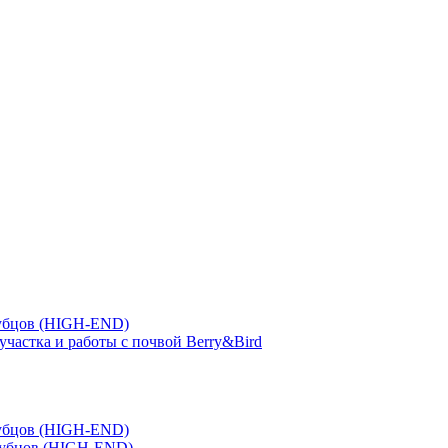
зубцов (HIGH-END)
участка и работы с почвой Berry&Bird
зубцов (HIGH-END)
зубцов (HIGH-END)