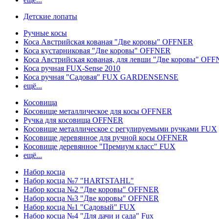
Детские лопаты
Ручные косы
Коса Австрийская кованая "Две коровы" OFFNER
Коса кустарниковая "Две коровы" OFFNER
Коса Австрийская кованая, для левши "Две коровы" OF
Коса ручная FUX-Sense 2010
Коса ручная "Садовая" FUX GARDENSENSE
ещё...
Косовища
Косовище металлическое для косы OFFNER
Ручка для косовища OFFNER
Косовище металлическое с регулируемыми ручками FUX
Косовище деревянное для ручной косы OFFNER
Косовище деревянное "Премиум класс" FUX
ещё...
Набор косца
Набор косца №7 "HARTSTAHL"
Набор косца №2 "Две коровы" OFFNER
Набор косца №3 "Две коровы" OFFNER
Набор косца №1 "Садовый" FUX
Набор косца №4 "Для дачи и сада" Fux