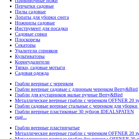
Прививочные ножи
Перчатки садовые
Пилы садовые
Лопаты для уборки снега
Ножницы садовые
Инструмент для посадки
Садовые совки
Плоскорезы
Секаторы
Удалители сорняков
Культиваторы
Корнеудалители
Тяпки, садовые мотыги
Садовая одежда
Грабли веерные с черенком
Грабли веерные садовые с длинным черенком Berry&Bird
Грабли для кустарников малые ручные Berry&Bird
Металлические веерные грабли с черенком OFFNER 20 
Грабли садовые веерные стальные с черенком для уборки 
Грабли веерные пластиковые 30 зубцов IDEALSPATEN
ещё...
Грабли веерные пластинчатые
Металлические веерные грабли с черенком OFFNER 20 
Металлические веерные грабли без черенка OFFNER 20 