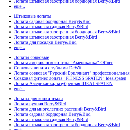
Лопата штыковая заостренная бордюрная Berry&Bird
ещё...
Штыковые лопаты
Лопата садовая бордюрная Berry&Bird
Лопата штыковая садовая Berry&Bird
Лопата штыковая заостренная бордюрная Berry&Bird
Лопата штыковая заостренная Berry&Bird
Лопата для посадки Berry&Bird
ещё...
Лопаты совковые
Лопата американского типа "Американка" Offner
Совковая лопата с зубцами DeWit
Лопата совковая "Рурский Бриллиант" профессиональн
Совковая фитнес лопата "FITNESS SPATEN" Idealspaten
Лопата Американка, зазубренная IDEALSPATEN
ещё...
Лопаты для копки земли
Лопата ручная Berry&Bird
Лопата для многолетних растений Berry&Bird
Лопата садовая бордюрная Berry&Bird
Лопата штыковая садовая Berry&Bird
Лопата штыковая заостренная бордюрная Berry&Bird
ещё...