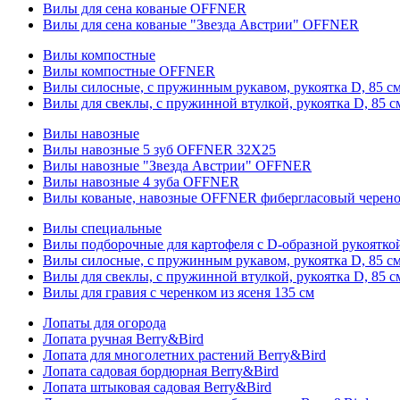
Вилы для сена кованые OFFNER
Вилы для сена кованые "Звезда Австрии" OFFNER
Вилы компостные
Вилы компостные OFFNER
Вилы силосные, с пружинным рукавом, рукоятка D, 85 см
Вилы для свеклы, с пружинной втулкой, рукоятка D, 85 с
Вилы навозные
Вилы навозные 5 зуб OFFNER 32X25
Вилы навозные "Звезда Австрии" OFFNER
Вилы навозные 4 зуба OFFNER
Вилы кованые, навозные OFFNER фибергласовый черен
Вилы специальные
Вилы подборочные для картофеля с D-образной рукоятк
Вилы силосные, с пружинным рукавом, рукоятка D, 85 см
Вилы для свеклы, с пружинной втулкой, рукоятка D, 85 с
Вилы для гравия с черенком из ясеня 135 см
Лопаты для огорода
Лопата ручная Berry&Bird
Лопата для многолетних растений Berry&Bird
Лопата садовая бордюрная Berry&Bird
Лопата штыковая садовая Berry&Bird