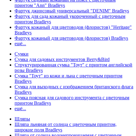
принтом "Ann" Bradleys
Фартук джинсовый универсальный "DENIM" Bradleys
Фартук для сада кожаный укороченный с цветочным
принтом Bradleys
Фартук кожаный для цветоводов (флористов) "Heritage"
Bradleys
Фартук кожаный для цветоводов (флористов) Bradleys
ещё...
Сумки
Сумка для садовых инструментов Berry&Bird
Структурированная сумка "Тоут" с принтом английской
розы Bradleys
Сумка "Тоут" из кожи и льна с цветочным принтом
Bradleys
Сумка для выходных с изображением британского флага
Bradleys
Сумка поясная для садового инструмента с цветочным
принтом Bradleys
ещё...
Шляпы
Шляпа льняная от солнца с цветочным принтом,
широкие поля Bradleys
Шляпа от солнца водонепроницаемая с цветочным