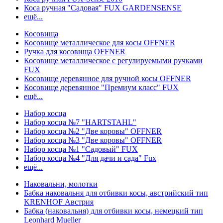
Коса ручная "Садовая" FUX GARDENSENSE
ещё...
Косовища
Косовище металлическое для косы OFFNER
Ручка для косовища OFFNER
Косовище металлическое с регулируемыми ручками
FUX
Косовище деревянное для ручной косы OFFNER
Косовище деревянное "Премиум класс" FUX
ещё...
Набор косца
Набор косца №7 "HARTSTAHL"
Набор косца №2 "Две коровы" OFFNER
Набор косца №3 "Две коровы" OFFNER
Набор косца №1 "Садовый" FUX
Набор косца №4 "Для дачи и сада" Fux
ещё...
Наковальни, молотки
Бабка наковальня для отбивки косы, австрийский тип
KRENHOF Австрия
Бабка (наковальня) для отбивки косы, немецкий тип
Leonhard Mueller