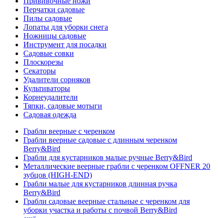
Прививочные ножи
Перчатки садовые
Пилы садовые
Лопаты для уборки снега
Ножницы садовые
Инструмент для посадки
Садовые совки
Плоскорезы
Секаторы
Удалители сорняков
Культиваторы
Корнеудалители
Тяпки, садовые мотыги
Садовая одежда
Грабли веерные с черенком
Грабли веерные садовые с длинным черенком
Berry&Bird
Грабли для кустарников малые ручные Berry&Bird
Металлические веерные грабли с черенком OFFNER 20
зубцов (HIGH-END)
Грабли малые для кустарников длинная ручка
Berry&Bird
Грабли садовые веерные стальные с черенком для
уборки участка и работы с почвой Berry&Bird