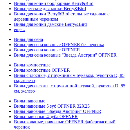
Вилы для копки бордюрные Berry&Bird
Вилы детские для копки Berry&Bird
Вилы для копки Berry&Bird стальные садовые с
деревянным черенком
Вилы для копки дамские Berry&Bird
ещё...
Вилы для сена
Вилы для сена кованые OFFNER без черенка
Вилы для сена кованые OFFNER
Вилы для сена кованые "Звезда Австрии" OFFNER
Вилы компостные
Вилы компостные OFFNER
Вилы силосные, с пружинным рукавом, рукоятка D, 85
см, железо
Вилы для свеклы, с пружинной втулкой, рукоятка D, 85
см, железо
Вилы навозные
Вилы навозные 5 зуб OFFNER 32X25
Вилы навозные "Звезда Австрии" OFFNER
Вилы навозные 4 зуба OFFNER
Вилы кованые, навозные OFFNER фибергласовый
черенок