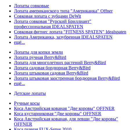
Лопаты совковые
Лопата американского типа "Американка" Offner
Совковая лопата с зубцами DeWit
Лопата совковая "Рурский Бриллиант"
профессиональная IDEALSPATEN
Совковая фитнес лопата "FITNESS SPATEN" Idealspaten
Лопата Американка, зазубренная IDEALSPATEN
ещё...
Лопаты для копки земли
Лопата ручная Berry&Bird
Лопата для многолетних растений Berry&Bird
Лопата садовая бордюрная Berry&Bird
Лопата штыковая садовая Berry&Bird
Лопата штыковая заостренная бордюрная Berry&Bird
ещё...
Детские лопаты
Ручные косы
Коса Австрийская кованая "Две коровы" OFFNER
Коса кустарниковая "Две коровы" OFFNER
Коса Австрийская кованая, для левши "Две коровы"
OFFNER
Коса ручная FUX-Sense 2010