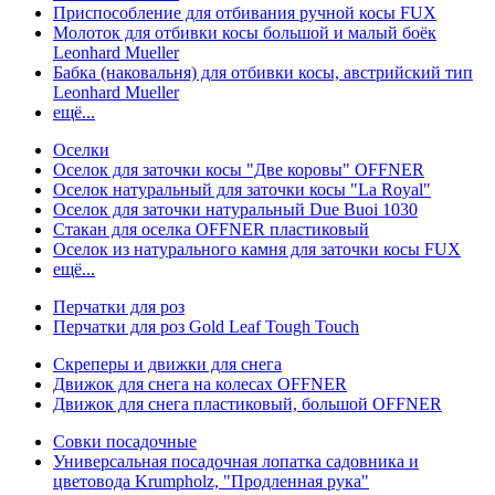
Приспособление для отбивания ручной косы FUX
Молоток для отбивки косы большой и малый боёк
Leonhard Mueller
Бабка (наковальня) для отбивки косы, австрийский тип
Leonhard Mueller
ещё...
Оселки
Оселок для заточки косы "Две коровы" OFFNER
Оселок натуральный для заточки косы "La Royal"
Оселок для заточки натуральный Due Buoi 1030
Стакан для оселка OFFNER пластиковый
Оселок из натурального камня для заточки косы FUX
ещё...
Перчатки для роз
Перчатки для роз Gold Leaf Tough Touch
Скреперы и движки для снега
Движок для снега на колесах OFFNER
Движок для снега пластиковый, большой OFFNER
Совки посадочные
Универсальная посадочная лопатка садовника и
цветовода Krumpholz, "Продленная рука"