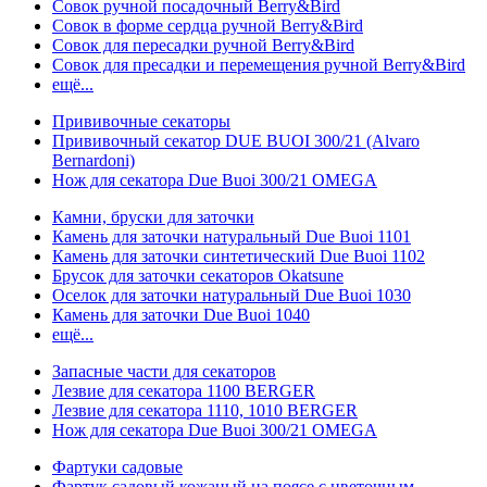
Совок ручной посадочный Berry&Bird
Совок в форме сердца ручной Berry&Bird
Совок для пересадки ручной Berry&Bird
Совок для пресадки и перемещения ручной Berry&Bird
ещё...
Прививочные секаторы
Прививочный секатор DUE BUOI 300/21 (Alvaro
Bernardoni)
Нож для секатора Due Buoi 300/21 OMEGA
Камни, бруски для заточки
Камень для заточки натуральный Due Buoi 1101
Камень для заточки синтетический Due Buoi 1102
Брусок для заточки секаторов Okatsune
Оселок для заточки натуральный Due Buoi 1030
Камень для заточки Due Buoi 1040
ещё...
Запасные части для секаторов
Лезвие для секатора 1100 BERGER
Лезвие для секатора 1110, 1010 BERGER
Нож для секатора Due Buoi 300/21 OMEGA
Фартуки садовые
Фартук садовый кожаный на поясе с цветочным