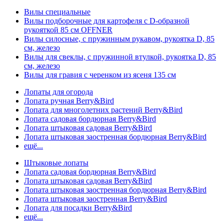
Вилы специальные
Вилы подборочные для картофеля с D-образной
рукояткой 85 см OFFNER
Вилы силосные, с пружинным рукавом, рукоятка D, 85
см, железо
Вилы для свеклы, с пружинной втулкой, рукоятка D, 85
см, железо
Вилы для гравия с черенком из ясеня 135 см
Лопаты для огорода
Лопата ручная Berry&Bird
Лопата для многолетних растений Berry&Bird
Лопата садовая бордюрная Berry&Bird
Лопата штыковая садовая Berry&Bird
Лопата штыковая заостренная бордюрная Berry&Bird
ещё...
Штыковые лопаты
Лопата садовая бордюрная Berry&Bird
Лопата штыковая садовая Berry&Bird
Лопата штыковая заостренная бордюрная Berry&Bird
Лопата штыковая заостренная Berry&Bird
Лопата для посадки Berry&Bird
ещё...