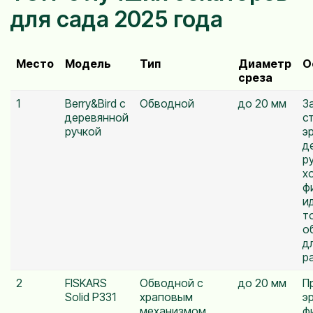
для сада 2025 года
Место
Модель
Тип
Диаметр
О
среза
1
Berry&Bird с
Обводной
до 20 мм
З
деревянной
с
ручкой
э
д
р
х
ф
и
т
о
д
р
2
FISKARS
Обводной с
до 20 мм
П
Solid P331
храповым
э
механизмом
ф