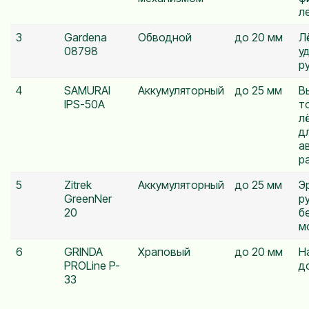
л
3
Gardena
Обводной
до 20 мм
Л
08798
у
р
4
SAMURAI
Аккумуляторный
до 25 мм
В
IPS-50A
т
л
д
а
р
5
Zitrek
Аккумуляторный
до 25 мм
Э
GreenNer
р
20
б
м
6
GRINDA
Храповый
до 20 мм
Н
PROLine P-
д
33