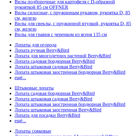
Вилы подборочные для картофеля с D-образной
рукояткой 85 см OFFNER
Вилы силосные, с пружинным рукавом, рукоятка D, 85
см, железо
Вилы для свеклы, с пружинной втулкой, рукоятка D, 85
см, железо
Вилы для гравия с черенком из ясеня 135 см
Лопаты для огорода
Лопата ручная Berry&Bird
Лопата для многолетних растений Berry&Bird
Лопата садовая бордюрная Berry&Bird
Лопата штыковая садовая Berry&Bird
Лопата штыковая заостренная бордюрная Berry&Bird
ещё...
Штыковые лопаты
Лопата садовая бордюрная Berry&Bird
Лопата штыковая садовая Berry&Bird
Лопата штыковая заостренная бордюрная Berry&Bird
Лопата штыковая заостренная Berry&Bird
Лопата для посадки Berry&Bird
ещё...
Лопаты совковые