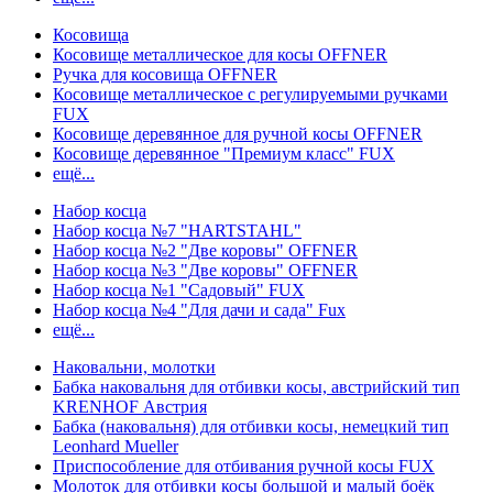
Косовища
Косовище металлическое для косы OFFNER
Ручка для косовища OFFNER
Косовище металлическое с регулируемыми ручками
FUX
Косовище деревянное для ручной косы OFFNER
Косовище деревянное "Премиум класс" FUX
ещё...
Набор косца
Набор косца №7 "HARTSTAHL"
Набор косца №2 "Две коровы" OFFNER
Набор косца №3 "Две коровы" OFFNER
Набор косца №1 "Садовый" FUX
Набор косца №4 "Для дачи и сада" Fux
ещё...
Наковальни, молотки
Бабка наковальня для отбивки косы, австрийский тип
KRENHOF Австрия
Бабка (наковальня) для отбивки косы, немецкий тип
Leonhard Mueller
Приспособление для отбивания ручной косы FUX
Молоток для отбивки косы большой и малый боёк