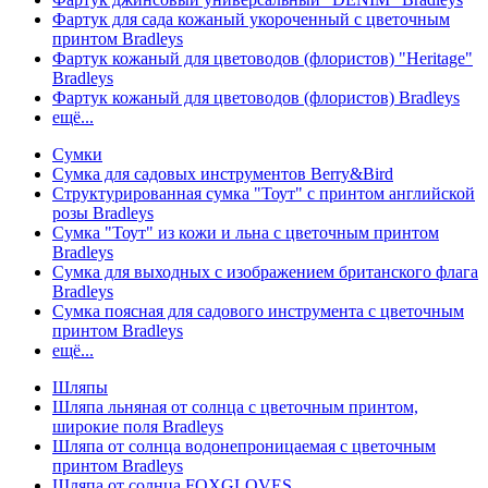
Фартук для сада кожаный укороченный с цветочным
принтом Bradleys
Фартук кожаный для цветоводов (флористов) "Heritage"
Bradleys
Фартук кожаный для цветоводов (флористов) Bradleys
ещё...
Сумки
Сумка для садовых инструментов Berry&Bird
Структурированная сумка "Тоут" с принтом английской
розы Bradleys
Сумка "Тоут" из кожи и льна с цветочным принтом
Bradleys
Сумка для выходных с изображением британского флага
Bradleys
Сумка поясная для садового инструмента с цветочным
принтом Bradleys
ещё...
Шляпы
Шляпа льняная от солнца с цветочным принтом,
широкие поля Bradleys
Шляпа от солнца водонепроницаемая с цветочным
принтом Bradleys
Шляпа от солнца FOXGLOVES