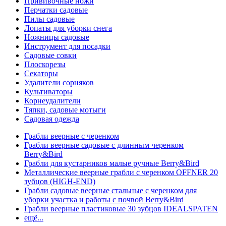
Прививочные ножи
Перчатки садовые
Пилы садовые
Лопаты для уборки снега
Ножницы садовые
Инструмент для посадки
Садовые совки
Плоскорезы
Секаторы
Удалители сорняков
Культиваторы
Корнеудалители
Тяпки, садовые мотыги
Садовая одежда
Грабли веерные с черенком
Грабли веерные садовые с длинным черенком
Berry&Bird
Грабли для кустарников малые ручные Berry&Bird
Металлические веерные грабли с черенком OFFNER 20
зубцов (HIGH-END)
Грабли садовые веерные стальные с черенком для
уборки участка и работы с почвой Berry&Bird
Грабли веерные пластиковые 30 зубцов IDEALSPATEN
ещё...