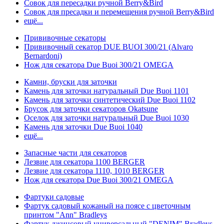
Совок для пересадки ручной Berry&Bird
Совок для пресадки и перемещения ручной Berry&Bird
ещё...
Прививочные секаторы
Прививочный секатор DUE BUOI 300/21 (Alvaro
Bernardoni)
Нож для секатора Due Buoi 300/21 OMEGA
Камни, бруски для заточки
Камень для заточки натуральный Due Buoi 1101
Камень для заточки синтетический Due Buoi 1102
Брусок для заточки секаторов Okatsune
Оселок для заточки натуральный Due Buoi 1030
Камень для заточки Due Buoi 1040
ещё...
Запасные части для секаторов
Лезвие для секатора 1100 BERGER
Лезвие для секатора 1110, 1010 BERGER
Нож для секатора Due Buoi 300/21 OMEGA
Фартуки садовые
Фартук садовый кожаный на поясе с цветочным
принтом "Ann" Bradleys
Фартук джинсовый универсальный "DENIM" Bradleys