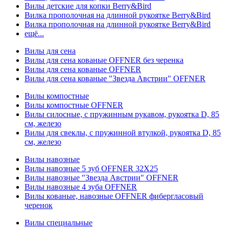
Вилы детские для копки Berry&Bird
Вилка прополочная на длинной рукоятке Berry&Bird
Вилка прополочная на длинной рукоятке Berry&Bird
ещё...
Вилы для сена
Вилы для сена кованые OFFNER без черенка
Вилы для сена кованые OFFNER
Вилы для сена кованые "Звезда Австрии" OFFNER
Вилы компостные
Вилы компостные OFFNER
Вилы силосные, с пружинным рукавом, рукоятка D, 85
см, железо
Вилы для свеклы, с пружинной втулкой, рукоятка D, 85
см, железо
Вилы навозные
Вилы навозные 5 зуб OFFNER 32X25
Вилы навозные "Звезда Австрии" OFFNER
Вилы навозные 4 зуба OFFNER
Вилы кованые, навозные OFFNER фибергласовый
черенок
Вилы специальные