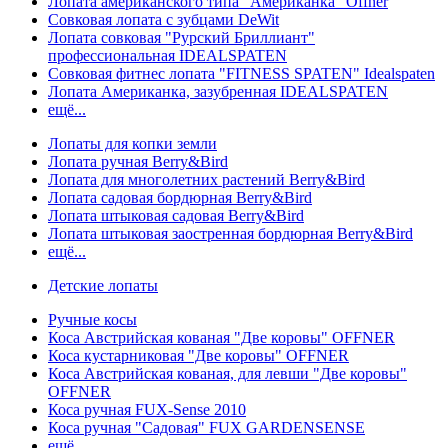
Лопата американского типа "Американка" Offner
Совковая лопата с зубцами DeWit
Лопата совковая "Рурский Бриллиант"
профессиональная IDEALSPATEN
Совковая фитнес лопата "FITNESS SPATEN" Idealspaten
Лопата Американка, зазубренная IDEALSPATEN
ещё...
Лопаты для копки земли
Лопата ручная Berry&Bird
Лопата для многолетних растений Berry&Bird
Лопата садовая бордюрная Berry&Bird
Лопата штыковая садовая Berry&Bird
Лопата штыковая заостренная бордюрная Berry&Bird
ещё...
Детские лопаты
Ручные косы
Коса Австрийская кованая "Две коровы" OFFNER
Коса кустарниковая "Две коровы" OFFNER
Коса Австрийская кованая, для левши "Две коровы"
OFFNER
Коса ручная FUX-Sense 2010
Коса ручная "Садовая" FUX GARDENSENSE
ещё...