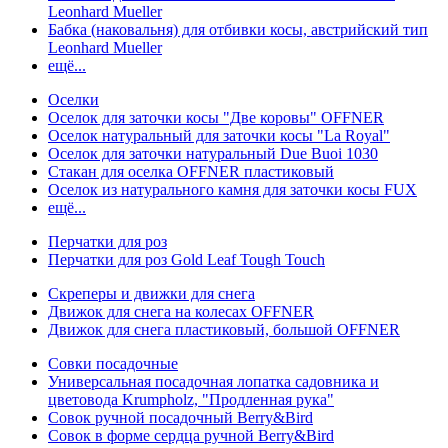
Leonhard Mueller
Бабка (наковальня) для отбивки косы, австрийский тип
Leonhard Mueller
ещё...
Оселки
Оселок для заточки косы "Две коровы" OFFNER
Оселок натуральный для заточки косы "La Royal"
Оселок для заточки натуральный Due Buoi 1030
Стакан для оселка OFFNER пластиковый
Оселок из натурального камня для заточки косы FUX
ещё...
Перчатки для роз
Перчатки для роз Gold Leaf Tough Touch
Скреперы и движки для снега
Движок для снега на колесах OFFNER
Движок для снега пластиковый, большой OFFNER
Совки посадочные
Универсальная посадочная лопатка садовника и
цветовода Krumpholz, "Продленная рука"
Совок ручной посадочный Berry&Bird
Совок в форме сердца ручной Berry&Bird