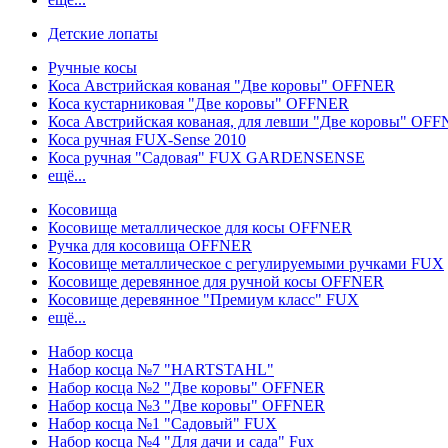
Детские лопаты
Ручные косы
Коса Австрийская кованая "Две коровы" OFFNER
Коса кустарниковая "Две коровы" OFFNER
Коса Австрийская кованая, для левши "Две коровы" OF
Коса ручная FUX-Sense 2010
Коса ручная "Садовая" FUX GARDENSENSE
ещё...
Косовища
Косовище металлическое для косы OFFNER
Ручка для косовища OFFNER
Косовище металлическое с регулируемыми ручками FUX
Косовище деревянное для ручной косы OFFNER
Косовище деревянное "Премиум класс" FUX
ещё...
Набор косца
Набор косца №7 "HARTSTAHL"
Набор косца №2 "Две коровы" OFFNER
Набор косца №3 "Две коровы" OFFNER
Набор косца №1 "Садовый" FUX
Набор косца №4 "Для дачи и сада" Fux