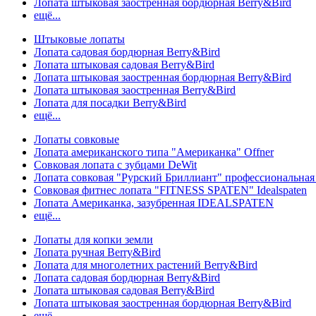
Лопата штыковая заостренная бордюрная Berry&Bird
ещё...
Штыковые лопаты
Лопата садовая бордюрная Berry&Bird
Лопата штыковая садовая Berry&Bird
Лопата штыковая заостренная бордюрная Berry&Bird
Лопата штыковая заостренная Berry&Bird
Лопата для посадки Berry&Bird
ещё...
Лопаты совковые
Лопата американского типа "Американка" Offner
Совковая лопата с зубцами DeWit
Лопата совковая "Рурский Бриллиант" профессиональн
Совковая фитнес лопата "FITNESS SPATEN" Idealspaten
Лопата Американка, зазубренная IDEALSPATEN
ещё...
Лопаты для копки земли
Лопата ручная Berry&Bird
Лопата для многолетних растений Berry&Bird
Лопата садовая бордюрная Berry&Bird
Лопата штыковая садовая Berry&Bird
Лопата штыковая заостренная бордюрная Berry&Bird
ещё...