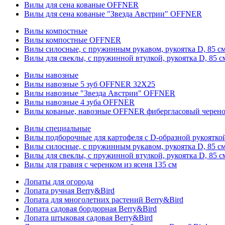
Вилы для сена кованые OFFNER
Вилы для сена кованые "Звезда Австрии" OFFNER
Вилы компостные
Вилы компостные OFFNER
Вилы силосные, с пружинным рукавом, рукоятка D, 85 см
Вилы для свеклы, с пружинной втулкой, рукоятка D, 85 с
Вилы навозные
Вилы навозные 5 зуб OFFNER 32X25
Вилы навозные "Звезда Австрии" OFFNER
Вилы навозные 4 зуба OFFNER
Вилы кованые, навозные OFFNER фибергласовый черен
Вилы специальные
Вилы подборочные для картофеля с D-образной рукоятк
Вилы силосные, с пружинным рукавом, рукоятка D, 85 см
Вилы для свеклы, с пружинной втулкой, рукоятка D, 85 с
Вилы для гравия с черенком из ясеня 135 см
Лопаты для огорода
Лопата ручная Berry&Bird
Лопата для многолетних растений Berry&Bird
Лопата садовая бордюрная Berry&Bird
Лопата штыковая садовая Berry&Bird