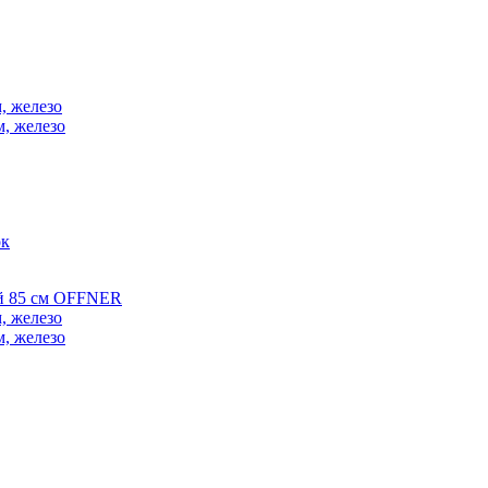
, железо
м, железо
ок
ой 85 см OFFNER
, железо
м, железо