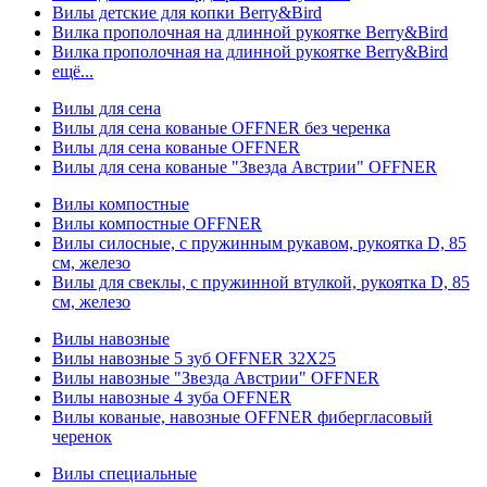
Вилы детские для копки Berry&Bird
Вилка прополочная на длинной рукоятке Berry&Bird
Вилка прополочная на длинной рукоятке Berry&Bird
ещё...
Вилы для сена
Вилы для сена кованые OFFNER без черенка
Вилы для сена кованые OFFNER
Вилы для сена кованые "Звезда Австрии" OFFNER
Вилы компостные
Вилы компостные OFFNER
Вилы силосные, с пружинным рукавом, рукоятка D, 85
см, железо
Вилы для свеклы, с пружинной втулкой, рукоятка D, 85
см, железо
Вилы навозные
Вилы навозные 5 зуб OFFNER 32X25
Вилы навозные "Звезда Австрии" OFFNER
Вилы навозные 4 зуба OFFNER
Вилы кованые, навозные OFFNER фибергласовый
черенок
Вилы специальные