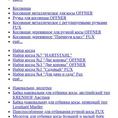
Косовища
Косовище металлическое для косы OFFNER
Ручка для косовища OFFNER
Косовище металлическое с регулируемыми ручками
FUX
Косовище деревянное для ручной косы OFFNER
Косовище деревянное "Премиум класс" FUX
ещё...
Набор косца
Набор косца №7 "HARTSTAHL"
Набор косца №2 "Две коровы" OFFNER
Набор косца №3 "Две коровы" OFFNER
Набор косца №1 "Садовый" FUX
Набор косца №4 "Для дачи и сада" Fux
ещё...
Наковальни, молотки
Бабка наковальня для отбивки косы, австрийский тип
KRENHOF Австрия
Бабка (наковальня) для отбивки косы, немецкий тип
Leonhard Mueller
Приспособление для отбивания ручной косы FUX
Молоток для отбивки косы большой и малый боёк