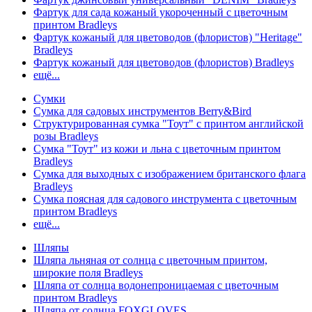
Фартук для сада кожаный укороченный с цветочным
принтом Bradleys
Фартук кожаный для цветоводов (флористов) "Heritage"
Bradleys
Фартук кожаный для цветоводов (флористов) Bradleys
ещё...
Сумки
Сумка для садовых инструментов Berry&Bird
Структурированная сумка "Тоут" с принтом английской
розы Bradleys
Сумка "Тоут" из кожи и льна с цветочным принтом
Bradleys
Сумка для выходных с изображением британского флага
Bradleys
Сумка поясная для садового инструмента с цветочным
принтом Bradleys
ещё...
Шляпы
Шляпа льняная от солнца с цветочным принтом,
широкие поля Bradleys
Шляпа от солнца водонепроницаемая с цветочным
принтом Bradleys
Шляпа от солнца FOXGLOVES