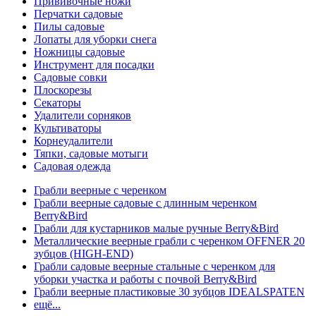
Прививочные ножи
Перчатки садовые
Пилы садовые
Лопаты для уборки снега
Ножницы садовые
Инструмент для посадки
Садовые совки
Плоскорезы
Секаторы
Удалители сорняков
Культиваторы
Корнеудалители
Тяпки, садовые мотыги
Садовая одежда
Грабли веерные с черенком
Грабли веерные садовые с длинным черенком
Berry&Bird
Грабли для кустарников малые ручные Berry&Bird
Металлические веерные грабли с черенком OFFNER 20
зубцов (HIGH-END)
Грабли садовые веерные стальные с черенком для
уборки участка и работы с почвой Berry&Bird
Грабли веерные пластиковые 30 зубцов IDEALSPATEN
ещё...