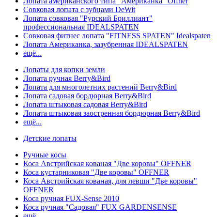
Лопата американского типа "Американка" Offner
Совковая лопата с зубцами DeWit
Лопата совковая "Рурский Бриллиант"
профессиональная IDEALSPATEN
Совковая фитнес лопата "FITNESS SPATEN" Idealspaten
Лопата Американка, зазубренная IDEALSPATEN
ещё...
Лопаты для копки земли
Лопата ручная Berry&Bird
Лопата для многолетних растений Berry&Bird
Лопата садовая бордюрная Berry&Bird
Лопата штыковая садовая Berry&Bird
Лопата штыковая заостренная бордюрная Berry&Bird
ещё...
Детские лопаты
Ручные косы
Коса Австрийская кованая "Две коровы" OFFNER
Коса кустарниковая "Две коровы" OFFNER
Коса Австрийская кованая, для левши "Две коровы"
OFFNER
Коса ручная FUX-Sense 2010
Коса ручная "Садовая" FUX GARDENSENSE
ещё...