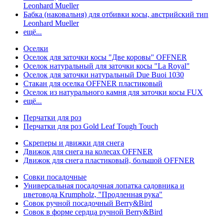
Leonhard Mueller
Бабка (наковальня) для отбивки косы, австрийский тип
Leonhard Mueller
ещё...
Оселки
Оселок для заточки косы "Две коровы" OFFNER
Оселок натуральный для заточки косы "La Royal"
Оселок для заточки натуральный Due Buoi 1030
Стакан для оселка OFFNER пластиковый
Оселок из натурального камня для заточки косы FUX
ещё...
Перчатки для роз
Перчатки для роз Gold Leaf Tough Touch
Скреперы и движки для снега
Движок для снега на колесах OFFNER
Движок для снега пластиковый, большой OFFNER
Совки посадочные
Универсальная посадочная лопатка садовника и
цветовода Krumpholz, "Продленная рука"
Совок ручной посадочный Berry&Bird
Совок в форме сердца ручной Berry&Bird