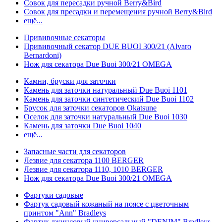
Совок для пересадки ручной Berry&Bird
Совок для пресадки и перемещения ручной Berry&Bird
ещё...
Прививочные секаторы
Прививочный секатор DUE BUOI 300/21 (Alvaro
Bernardoni)
Нож для секатора Due Buoi 300/21 OMEGA
Камни, бруски для заточки
Камень для заточки натуральный Due Buoi 1101
Камень для заточки синтетический Due Buoi 1102
Брусок для заточки секаторов Okatsune
Оселок для заточки натуральный Due Buoi 1030
Камень для заточки Due Buoi 1040
ещё...
Запасные части для секаторов
Лезвие для секатора 1100 BERGER
Лезвие для секатора 1110, 1010 BERGER
Нож для секатора Due Buoi 300/21 OMEGA
Фартуки садовые
Фартук садовый кожаный на поясе с цветочным
принтом "Ann" Bradleys
Фартук джинсовый универсальный "DENIM" Bradleys