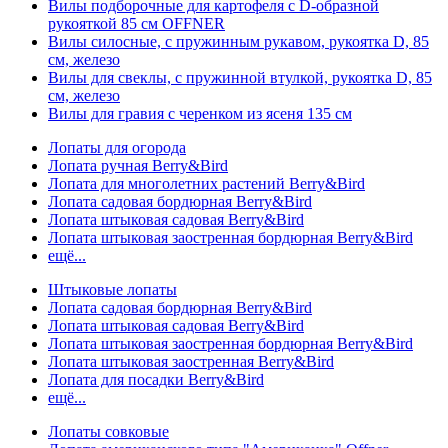
Вилы подборочные для картофеля с D-образной
рукояткой 85 см OFFNER
Вилы силосные, с пружинным рукавом, рукоятка D, 85
см, железо
Вилы для свеклы, с пружинной втулкой, рукоятка D, 85
см, железо
Вилы для гравия с черенком из ясеня 135 см
Лопаты для огорода
Лопата ручная Berry&Bird
Лопата для многолетних растений Berry&Bird
Лопата садовая бордюрная Berry&Bird
Лопата штыковая садовая Berry&Bird
Лопата штыковая заостренная бордюрная Berry&Bird
ещё...
Штыковые лопаты
Лопата садовая бордюрная Berry&Bird
Лопата штыковая садовая Berry&Bird
Лопата штыковая заостренная бордюрная Berry&Bird
Лопата штыковая заостренная Berry&Bird
Лопата для посадки Berry&Bird
ещё...
Лопаты совковые