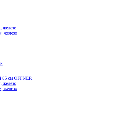
, железо
м, железо
ок
ой 85 см OFFNER
, железо
м, железо