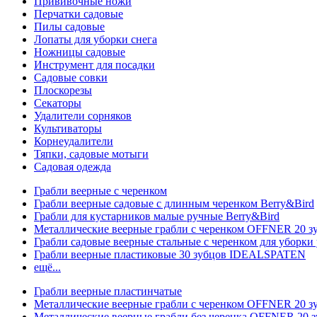
Прививочные ножи
Перчатки садовые
Пилы садовые
Лопаты для уборки снега
Ножницы садовые
Инструмент для посадки
Садовые совки
Плоскорезы
Секаторы
Удалители сорняков
Культиваторы
Корнеудалители
Тяпки, садовые мотыги
Садовая одежда
Грабли веерные с черенком
Грабли веерные садовые с длинным черенком Berry&Bird
Грабли для кустарников малые ручные Berry&Bird
Металлические веерные грабли с черенком OFFNER 20 
Грабли садовые веерные стальные с черенком для уборки 
Грабли веерные пластиковые 30 зубцов IDEALSPATEN
ещё...
Грабли веерные пластинчатые
Металлические веерные грабли с черенком OFFNER 20 
Металлические веерные грабли без черенка OFFNER 20 