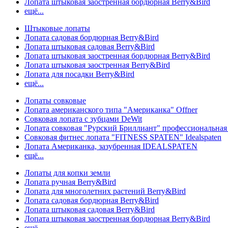
Лопата штыковая заостренная бордюрная Berry&Bird
ещё...
Штыковые лопаты
Лопата садовая бордюрная Berry&Bird
Лопата штыковая садовая Berry&Bird
Лопата штыковая заостренная бордюрная Berry&Bird
Лопата штыковая заостренная Berry&Bird
Лопата для посадки Berry&Bird
ещё...
Лопаты совковые
Лопата американского типа "Американка" Offner
Совковая лопата с зубцами DeWit
Лопата совковая "Рурский Бриллиант" профессиональн
Совковая фитнес лопата "FITNESS SPATEN" Idealspaten
Лопата Американка, зазубренная IDEALSPATEN
ещё...
Лопаты для копки земли
Лопата ручная Berry&Bird
Лопата для многолетних растений Berry&Bird
Лопата садовая бордюрная Berry&Bird
Лопата штыковая садовая Berry&Bird
Лопата штыковая заостренная бордюрная Berry&Bird
ещё...