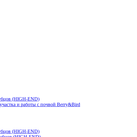
зубцов (HIGH-END)
участка и работы с почвой Berry&Bird
зубцов (HIGH-END)
зубцов (HIGH-END)