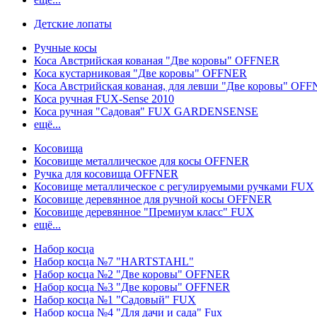
Детские лопаты
Ручные косы
Коса Австрийская кованая "Две коровы" OFFNER
Коса кустарниковая "Две коровы" OFFNER
Коса Австрийская кованая, для левши "Две коровы" OF
Коса ручная FUX-Sense 2010
Коса ручная "Садовая" FUX GARDENSENSE
ещё...
Косовища
Косовище металлическое для косы OFFNER
Ручка для косовища OFFNER
Косовище металлическое с регулируемыми ручками FUX
Косовище деревянное для ручной косы OFFNER
Косовище деревянное "Премиум класс" FUX
ещё...
Набор косца
Набор косца №7 "HARTSTAHL"
Набор косца №2 "Две коровы" OFFNER
Набор косца №3 "Две коровы" OFFNER
Набор косца №1 "Садовый" FUX
Набор косца №4 "Для дачи и сада" Fux