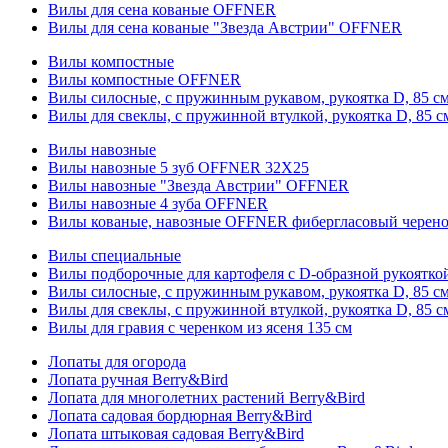
Вилы для сена кованые OFFNER
Вилы для сена кованые "Звезда Австрии" OFFNER
Вилы компостные
Вилы компостные OFFNER
Вилы силосные, с пружинным рукавом, рукоятка D, 85 см
Вилы для свеклы, с пружинной втулкой, рукоятка D, 85 с
Вилы навозные
Вилы навозные 5 зуб OFFNER 32X25
Вилы навозные "Звезда Австрии" OFFNER
Вилы навозные 4 зуба OFFNER
Вилы кованые, навозные OFFNER фибергласовый черен
Вилы специальные
Вилы подборочные для картофеля с D-образной рукоятк
Вилы силосные, с пружинным рукавом, рукоятка D, 85 см
Вилы для свеклы, с пружинной втулкой, рукоятка D, 85 с
Вилы для гравия с черенком из ясеня 135 см
Лопаты для огорода
Лопата ручная Berry&Bird
Лопата для многолетних растений Berry&Bird
Лопата садовая бордюрная Berry&Bird
Лопата штыковая садовая Berry&Bird