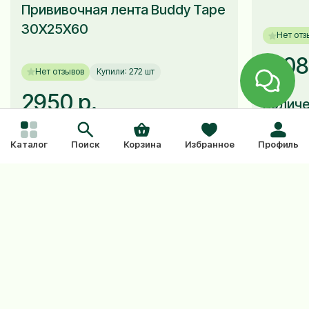
Прививочная лента Buddy Tape
30Х25Х60
Нет отз
1208
Нет отзывов
Купили: 272 шт
2950 р.
Количе
-
Количество:
Каталог
Поиск
Корзина
Избранное
Профиль
-
+
В корзину
Купить в один клик