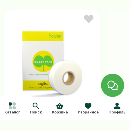
Каталог
Поиск
Корзина
Избранное
Профиль
Чехол 
Прививочная лента Buddy Tape