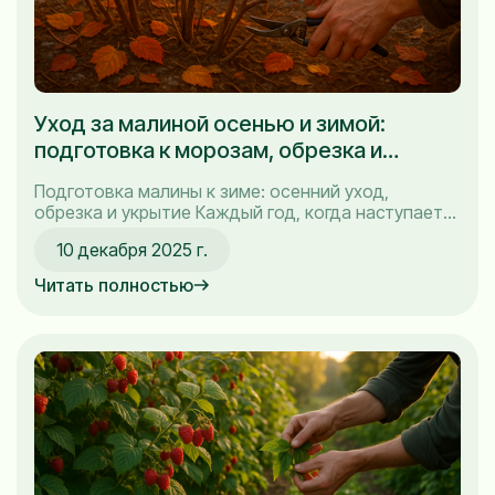
Уход за малиной осенью и зимой:
подготовка к морозам, обрезка и
укрытие
Подготовка малины к зиме: осенний уход,
обрезка и укрытие Каждый год, когда наступает
осень, у меня начинается период активной
10 декабря 2025 г.
подготовки малины к зиме. Я всегда стараюсь
заранее позаботиться о своих ягодах, чтобы они
Читать полностью
с легкостью перенесли морозы и весной
радовали меня щедрым урожаем. Давайте
поговорим о том, как правильно провести...