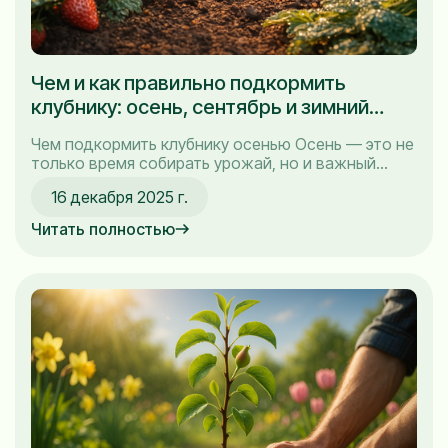
Чем и как правильно подкормить
клубнику: осень, сентябрь и зимний
период
Чем подкормить клубнику осенью Осень — это не
только время собирать урожай, но и важный
период, когда необходимо позаботиться о
16 декабря 2025 г.
здоровье растений, особенно если говорить о
клубнике. Осенняя подкормка клубники помогает
Читать полностью
не только укрепить корневую систему, но и
подготовить кустики к зимним холодам. В этом
разделе я поделюсь с вами...