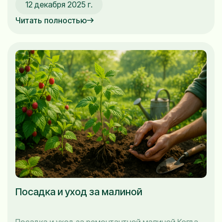
12 декабря 2025 г.
предвестником холода: парша на яблоне. Это
заболевание может серьезно повредить ваши
Читать полностью
яблоки и сделать их менее привлекательными.
Поэтому осенняя обработка яблонь — это не
просто процедура, а необходимость, если вы
хотите сохранить здоровье своих...
Посадка и уход за малиной
Посадка и уход за ремонтантной малиной Когда