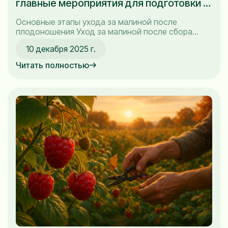
главные мероприятия для подготовки к
новому сезону
Основные этапы ухода за малиной после
плодоношения Уход за малиной после сбора
урожая — это не просто формальность, а важный
10 декабря 2025 г.
этап, который определяет, как кусты будут
развиваться в следующем сезоне. На самом
Читать полностью
деле, если вы правильно позаботитесь о них,
ваша малина порадует вас обильным урожаем и
в будущем. Я поделюсь...