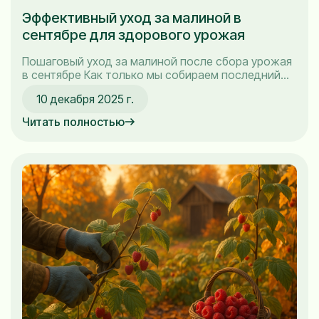
Эффективный уход за малиной в
сентябре для здорового урожая
Пошаговый уход за малиной после сбора урожая
в сентябре Как только мы собираем последний
урожай малины, наступает время не только
10 декабря 2025 г.
наслаждаться сладкими ягодами, но и заботиться
о нашем кустарнике, чтобы он был здоровым и
Читать полностью
готовым к зиме. Уход за малиной в сентябре —
это важный этап, который включает в себя...