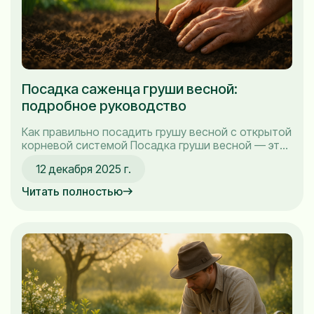
Посадка саженца груши весной:
подробное руководство
Как правильно посадить грушу весной с открытой
корневой системой Посадка груши весной — это
особый процесс, к которому нужно подойти с
12 декабря 2025 г.
вниманием и пониманием. Я сам много лет
занимаюсь садоводством и знаем, что даже
Читать полностью
небольшие ошибки могут повлиять на рост и
здоровье дерева. Сегодня поделюсь с вами
своим опытом и...