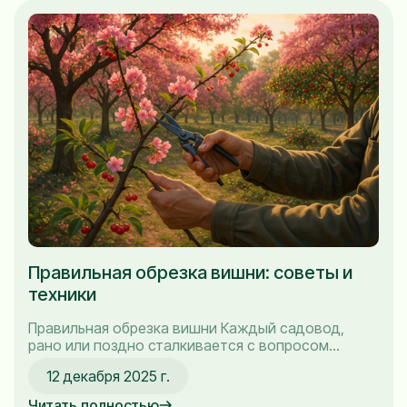
имеет огромное значение для будущих урожаев....
Правильная обрезка вишни: советы и
техники
Правильная обрезка вишни Каждый садовод,
рано или поздно сталкивается с вопросом
обрезки вишни. И я не исключение. Помню, как в
12 декабря 2025 г.
начале своей садоводческой карьеры я взялся за
обрезку совершенно без подготовки, и это
Читать полностью