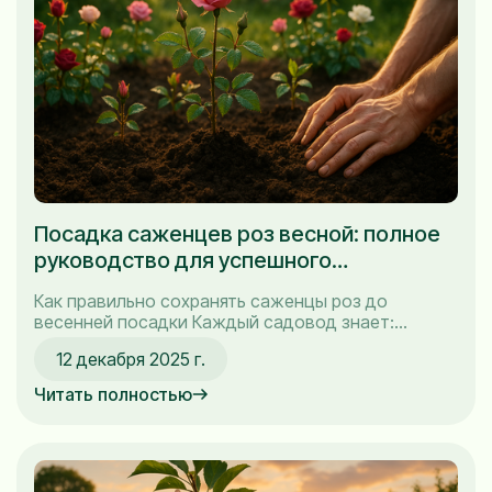
Посадка саженцев роз весной: полное
руководство для успешного
выращивания
Как правильно сохранять саженцы роз до
весенней посадки Каждый садовод знает:
успешная посадка роз начинается не в момент,
12 декабря 2025 г.
когда мы собираем их на участке, а за много
месяцев до этого — при сохранении саженцев.
Читать полностью
Саженцы — это как наши будущие звезды сада, и
мы должны позаботиться о них с большой...