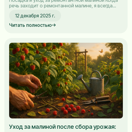
речь заходит о ремонтанной малине, я всегда
вспоминаю свое первое знакомство с этим чудом
12 декабря 2025 г.
природы. Как только я впервые попробовал
ягоды, которые давали плод в два срока за одно
Читать полностью
лето, я понял, что это любовь навсегда. Но чтобы
ваша малина радовала вас своим...
Уход за малиной после сбора урожая: