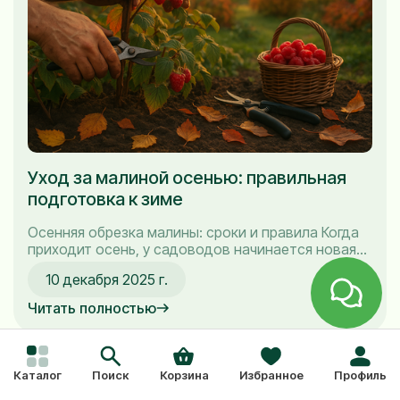
Уход за малиной осенью: правильная
подготовка к зиме
Осенняя обрезка малины: сроки и правила Когда
приходит осень, у садоводов начинается новая
задача — обрезка малины. Это важный этап,
10 декабря 2025 г.
который позволяет не только улучшить урожай в
следующем году, но и обогатить кустарник. В
Читать полностью
этой главе я расскажу вам о сроках обрезки
малины, правилах удаления отплодоносивших
побегов и дам советы...
Каталог
Поиск
Корзина
Избранное
Профиль