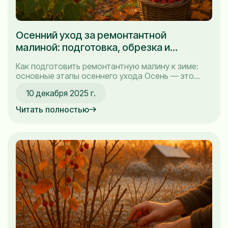
Осенний уход за ремонтантной
малиной: подготовка, обрезка и
укрытие на зиму
Как подготовить ремонтантную малину к зиме:
основные этапы осеннего ухода Осень — это
время для заботы о моем малиннике. Подготовка
10 декабря 2025 г.
ремонтантной малины к зиме — не просто
обязанность, а важный ритуал, который я
Читать полностью
выполняю с трепетом. Как опытный садовод,
уверяю вас, что правильный уход за
ремонтантной малиной осенью может
значительно...