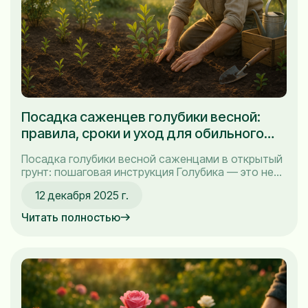
Посадка саженцев голубики весной:
правила, сроки и уход для обильного
урожая
Посадка голубики весной саженцами в открытый
грунт: пошаговая инструкция Голубика — это не
только вкусная ягода, но и настоящая находка
12 декабря 2025 г.
для любого садовода. Я сам не раз удивлялся, как
правильно подобранные саженцы голубики могут
Читать полностью
преобразить сад и принести радость в виде
богатого урожая. Но чтобы добиться стойкого
результата, важно правильно...