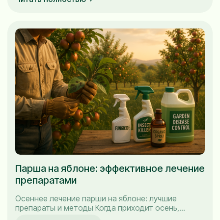
обернулось для меня настоящей катастрофой.
Поэтому сегодня я поделюсь с вами моими
личными наблюдениями и проверенными
временем...
Парша на яблоне: эффективное лечение
препаратами
Осеннее лечение парши на яблоне: лучшие
препараты и методы Когда приходит осень,
садоводы сталкиваются с горьким