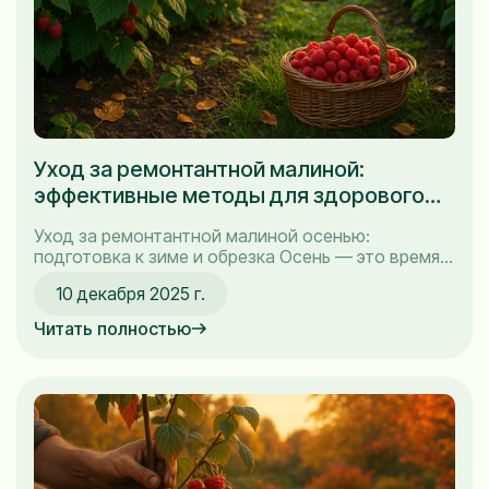
Уход за ремонтантной малиной:
эффективные методы для здорового
урожая
Уход за ремонтантной малиной осенью:
подготовка к зиме и обрезка Осень — это время
особенного заботливого ухода за нашей
10 декабря 2025 г.
любимицей, ремонтантной малиной. Здесь важно
не только убрать лишние побеги, но и
Читать полностью
подготовить кусты к зимним холодам, чтобы
весной они радовали нас богатым урожаем. В
этой главе я поделюсь своими наблюдениями...