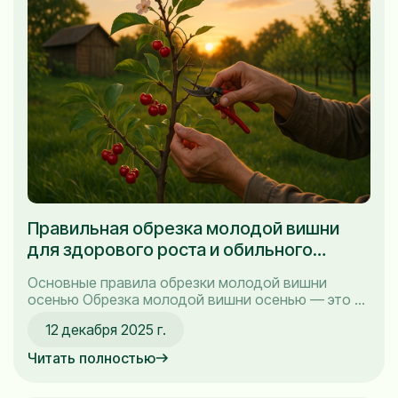
Правильная обрезка молодой вишни
для здорового роста и обильного
урожая
Основные правила обрезки молодой вишни
осенью Обрезка молодой вишни осенью — это не
просто способ привести деревце в порядок, но и
12 декабря 2025 г.
важная практика, которая помогает
сформировать правильную крону и сохранить
Читать полностью
здоровье дерева. За годы, проведенные на своем
участке, я понял, что правильная обрезка вишни